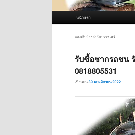
เมนู
หน้าแรก
หลัก
คลังเก็บป้ายกำกับ:
ราชเทวี
รับซื้อซากรถชน รั
0818805531
เขียนบน
30 พฤศจิกายน 2022