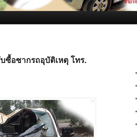
บซื้อซากรถอุบัติเหตุ โทร.