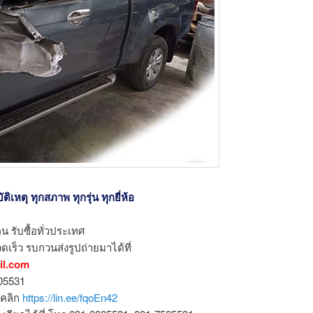
ิเหตุ ทุกสภาพ ทุกรุ่น ทุกยี่ห้อ
น รับซื้อทั่วประเทศ
ดเร็ว รบกวนส่งรูปถ่ายมาได้ที่
il.com
805531
อคลิก
https://lin.ee/fqoEn42