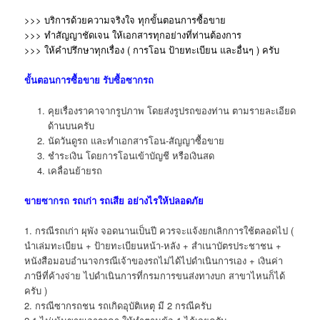
>>> บริการด้วยความจริงใจ ทุกขั้นตอนการซื้อขาย
>>> ทำสัญญาชัดเจน ให้เอกสารทุกอย่างที่ท่านต้องการ
>>> ให้คำปรึกษาทุกเรื่อง ( การโอน ป้ายทะเบียน และอื่นๆ )
ครับ
ขั้นตอนการซื้อขาย
รับซื้อซากรถ
คุยเรื่องราคาจากรูปภาพ โดยส่งรูปรถของท่าน ตามรายละเอียด
ด้านบนครับ
นัดวันดูรถ และทำเอกสารโอน-สัญญาซื้อขาย
ชำระเงิน โดยการโอนเข้าบัญชี หรือเงินสด
เคลื่อนย้ายรถ
ขาย
ซากรถ
รถเก่า รถเสีย อย่างไรให้ปลอดภัย
1. กรณีรถเก่า ผุพัง จอดนานเป็นปี ควรจะแจ้งยกเลิกการใช้ตลอดไป (
นำเล่มทะเบียน + ป้ายทะเบียนหน้า-หลัง + สำเนาบัตรประชาชน +
หนังสือมอบอำนาจกรณีเจ้าของรถไม่ได้ไปดำเนินการเอง + เงินค่า
ภาษีที่ค้างจ่าย ไปดำเนินการที่กรมการขนส่งทางบก สาขาไหนก็ได้
ครับ )
2. กรณีซากรถชน รถเกิดอุบัติเหตุ มี 2 กรณีครับ