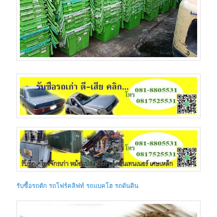
รับซื้อรถตัก รถโฟร์คลิฟท์ รถแบคโฮ รถดันดิน