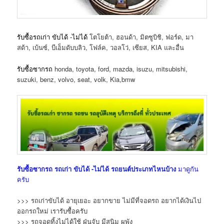
รับซื้อรถเก่า ขับได้ -ไม่ได้
โตโยต้า, ฮอนด้า, มิตซูบิชิ, ฟอร์ด, มา
สด้า, เบ้นซ์, บีเอ็มดับบลิว, โฟล์ค, วอลโว่, เซียส, KIA และอื่น
รับซื้อซากรถ
honda, toyota, ford, mazda, isuzu, mitsubishi,
suzuki, benz, volvo, seat, volk, Kia,bmw
รับซื้อซากรถ
รถเก่า ขับได้ -ไม่ได้
รถยนต์ประเภทไหนบ้าง
มาดูกัน
ครับ
>>> รถเก่าขับได้ อายุเยอะ อยากขาย ไม่มีที่จอดรถ อยากได้เงินไป
ออกรถใหม่ เรารับซื้อครับ
>>> รถจอดทิ้งไม่ได้ใช้ ฝุ่นจับ มีสนิม ผุพัง