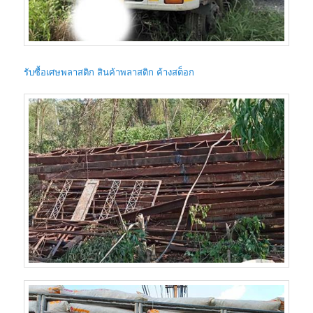
รับซื้อเศษพลาสติก สินค้าพลาสติก ค้างสต็อก