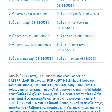
รับซื้อรถราชบุรี 0818805531
รับซื้อรถสมุทรปราการ
0818805531
รับซื้อรถระยอง 0818805531
รับซื้อรถปทุมธานี 0818805531
รับซื้อรถนนทบุรี 0818805531
รับซื้อรถสมุทรสงคราม
0818805531
รับซื้อรถนครปฐม 0818805531
รับซื้อรถชลบุรี 0818805531
รับซื้อรถขอนแก่น 0818805531
รับซื้อรถกำแพงเพชร
0818805531
รับซื้อรถกาญจนบุรี 0818805531
รับซื้อรถกรุงเทพ 0818805531
โพสท์ใน
ไม่มีหมวดหมู่
|
ติดป้ายกำกับ
Backhoe Loader
,
cat
,
CATERPILLAR
,
Excavator
,
FORKLIFT
,
HELI
,
hitachi
,
kobelco
,
komatsu
,
kubota
,
l
,
MITSUBISHI
,
NISSAN
,
sany
,
TCM
,
TOYOTA
,
volvo
,
yanmar
,
กรุงเทพ
,
กาญจนบุรี
,
กำแพงเพชร
,
ขายซากรถโฟล์คลิฟท์
,
ขายรถโฟล์คลิฟท์
,
คูโบต้า
,
จันทบุรี
,
ชลบุรี
,
ชัยนาท
,
ซากรถฟอร์คลิฟท์
,
ซื้อ
ขายรถยนต์
,
ซื้อขายรถยนต์มือสอง
,
ตราด
,
ตาก
,
นครปฐม
,
นครสวรรค์
,
นนทบุรี
,
ปทุมธานี
,
ประจวบ
,
ฟอร์คลิฟท์
,
มือสอง
,
ยันม่าร์
,
รถ แบคโฮ
,
รถขุด
,
รถขุดดิน
,
รถขุดล้อตีนตะขาบ
,
รถขุดล้อยาง
,
รถตัก
,
รถบด
,
รถยก
,
รถยกพา
เลทไฟฟ้า
,
รถยกไฟฟ้า
,
รถเกรด
,
รถเกรดเดอร์
,
รถเกี่ยวข้าว
,
รถแทรกเตอร์
,