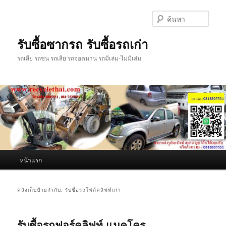
ข้าม
ข้าม
ไป
ไป
ค้นหา
ยัง
บทความ
เนื้อหา
รอง
รับซื้อซากรถ รับซื้อรถเก่า
หลัก
รถเสีย รถชน รถเสีย รถจอดนาน รถมีเล่ม-ไม่มีเล่ม
เมนู
หน้าแรก
หลัก
คลังเก็บป้ายกำกับ:
รับซื้อรถโฟล์คลิฟท์เก่า
รับซื้อรถฟอร์คลิฟท์ แมคโคร