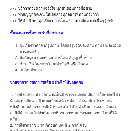
>>> บริการด้วยความจริงใจ ทุกขั้นตอนการซื้อขาย
>>> ทำสัญญาชัดเจน ให้เอกสารทุกอย่างที่ท่านต้องการ
>>> ให้คำปรึกษาทุกเรื่อง ( การโอน ป้ายทะเบียน และอื่นๆ )
ครับ
ขั้นตอนการซื้อขาย
รับซื้อซากรถ
คุยเรื่องราคาจากรูปภาพ โดยส่งรูปรถของท่าน ตามรายละเอียด
ด้านบนครับ
นัดวันดูรถ และทำเอกสารโอน-สัญญาซื้อขาย
ชำระเงิน โดยการโอนเข้าบัญชี หรือเงินสด
เคลื่อนย้ายรถ
ขาย
ซากรถ
รถเก่า รถเสีย อย่างไรให้ปลอดภัย
1. กรณีรถเก่า ผุพัง จอดนานเป็นปี ควรจะแจ้งยกเลิกการใช้ตลอดไป (
นำเล่มทะเบียน + ป้ายทะเบียนหน้า-หลัง + สำเนาบัตรประชาชน +
หนังสือมอบอำนาจกรณีเจ้าของรถไม่ได้ไปดำเนินการเอง + เงินค่า
ภาษีที่ค้างจ่าย ไปดำเนินการที่กรมการขนส่งทางบก สาขาไหนก็ได้
ครับ )
2. กรณีซากรถชน รถเกิดอุบัติเหตุ มี 2 กรณีครับ