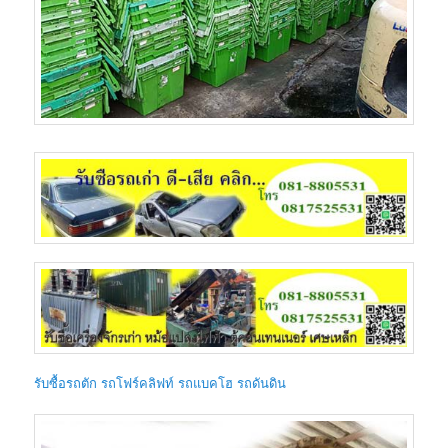
รับซื้อรถตัก รถโฟร์คลิฟท์ รถแบคโฮ รถดันดิน