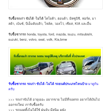
รับซื้อรถเก่า ขับได้ -ไม่ได้
โตโยต้า, ฮอนด้า, มิตซูบิชิ, ฟอร์ด, มา
สด้า, เบ้นซ์, บีเอ็มดับบลิว, โฟล์ค, วอลโว่, เซียส, KIA และอื่น
รับซื้อซากรถ
honda, toyota, ford, mazda, isuzu, mitsubishi,
suzuki, benz, volvo, seat, volk, Kia,bmw
รับซื้อซากรถ
รถเก่า ขับได้ -ไม่ได้
รถยนต์ประเภทไหนบ้าง
มาดูกัน
ครับ
>>> รถเก่าขับได้ อายุเยอะ อยากขาย ไม่มีที่จอดรถ อยากได้เงินไป
ออกรถใหม่ เรารับซื้อครับ
>>> รถจอดทิ้งไม่ได้ใช้ ฝุ่นจับ มีสนิม ผุพัง