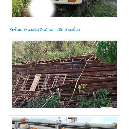
รับซื้อเศษพลาสติก สินค้าพลาสติก ค้างสต็อก