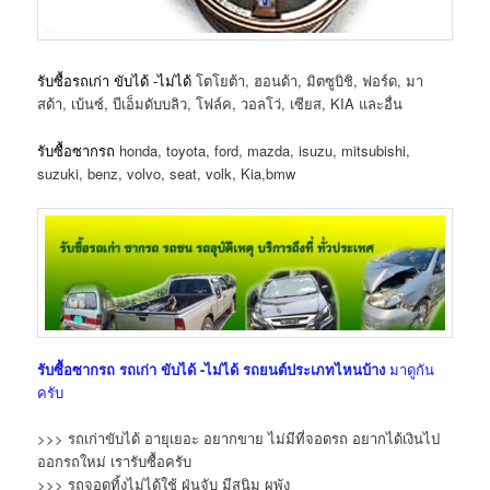
รับซื้อรถเก่า ขับได้ -ไม่ได้
โตโยต้า, ฮอนด้า, มิตซูบิชิ, ฟอร์ด, มา
สด้า, เบ้นซ์, บีเอ็มดับบลิว, โฟล์ค, วอลโว่, เซียส, KIA และอื่น
รับซื้อซากรถ
honda, toyota, ford, mazda, isuzu, mitsubishi,
suzuki, benz, volvo, seat, volk, Kia,bmw
รับซื้อซากรถ
รถเก่า ขับได้ -ไม่ได้
รถยนต์ประเภทไหนบ้าง
มาดูกัน
ครับ
>>> รถเก่าขับได้ อายุเยอะ อยากขาย ไม่มีที่จอดรถ อยากได้เงินไป
ออกรถใหม่ เรารับซื้อครับ
>>> รถจอดทิ้งไม่ได้ใช้ ฝุ่นจับ มีสนิม ผุพัง