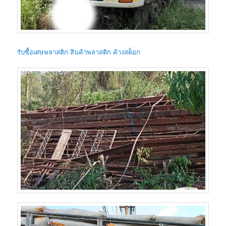
รับซื้อเศษพลาสติก สินค้าพลาสติก ค้างสต็อก