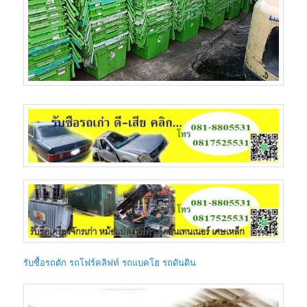
รับซื้อรถตัก รถโฟร์คลิฟท์ รถแบคโฮ รถดันดิน