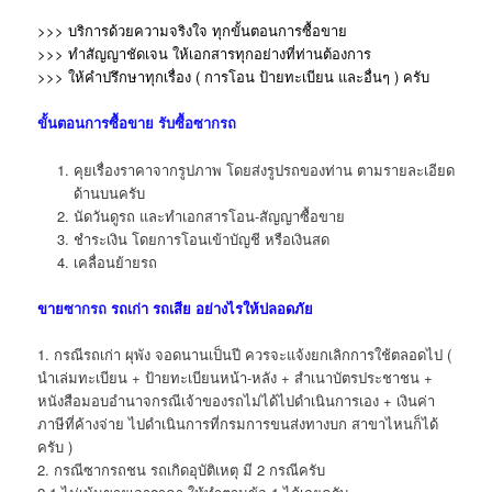
>>> บริการด้วยความจริงใจ ทุกขั้นตอนการซื้อขาย
>>> ทำสัญญาชัดเจน ให้เอกสารทุกอย่างที่ท่านต้องการ
>>> ให้คำปรึกษาทุกเรื่อง ( การโอน ป้ายทะเบียน และอื่นๆ )
ครับ
ขั้นตอนการซื้อขาย
รับซื้อซากรถ
คุยเรื่องราคาจากรูปภาพ โดยส่งรูปรถของท่าน ตามรายละเอียด
ด้านบนครับ
นัดวันดูรถ และทำเอกสารโอน-สัญญาซื้อขาย
ชำระเงิน โดยการโอนเข้าบัญชี หรือเงินสด
เคลื่อนย้ายรถ
ขาย
ซากรถ
รถเก่า รถเสีย อย่างไรให้ปลอดภัย
1. กรณีรถเก่า ผุพัง จอดนานเป็นปี ควรจะแจ้งยกเลิกการใช้ตลอดไป (
นำเล่มทะเบียน + ป้ายทะเบียนหน้า-หลัง + สำเนาบัตรประชาชน +
หนังสือมอบอำนาจกรณีเจ้าของรถไม่ได้ไปดำเนินการเอง + เงินค่า
ภาษีที่ค้างจ่าย ไปดำเนินการที่กรมการขนส่งทางบก สาขาไหนก็ได้
ครับ )
2. กรณีซากรถชน รถเกิดอุบัติเหตุ มี 2 กรณีครับ