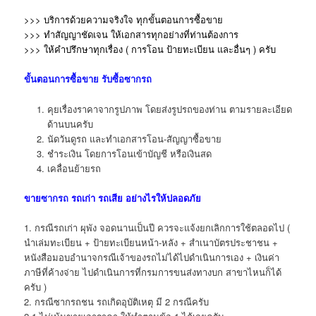
>>> บริการด้วยความจริงใจ ทุกขั้นตอนการซื้อขาย
>>> ทำสัญญาชัดเจน ให้เอกสารทุกอย่างที่ท่านต้องการ
>>> ให้คำปรึกษาทุกเรื่อง ( การโอน ป้ายทะเบียน และอื่นๆ )
ครับ
ขั้นตอนการซื้อขาย
รับซื้อซากรถ
คุยเรื่องราคาจากรูปภาพ โดยส่งรูปรถของท่าน ตามรายละเอียด
ด้านบนครับ
นัดวันดูรถ และทำเอกสารโอน-สัญญาซื้อขาย
ชำระเงิน โดยการโอนเข้าบัญชี หรือเงินสด
เคลื่อนย้ายรถ
ขาย
ซากรถ
รถเก่า รถเสีย อย่างไรให้ปลอดภัย
1. กรณีรถเก่า ผุพัง จอดนานเป็นปี ควรจะแจ้งยกเลิกการใช้ตลอดไป (
นำเล่มทะเบียน + ป้ายทะเบียนหน้า-หลัง + สำเนาบัตรประชาชน +
หนังสือมอบอำนาจกรณีเจ้าของรถไม่ได้ไปดำเนินการเอง + เงินค่า
ภาษีที่ค้างจ่าย ไปดำเนินการที่กรมการขนส่งทางบก สาขาไหนก็ได้
ครับ )
2. กรณีซากรถชน รถเกิดอุบัติเหตุ มี 2 กรณีครับ