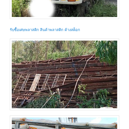
รับซื้อเศษพลาสติก สินค้าพลาสติก ค้างสต็อก