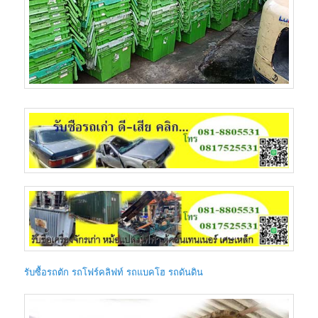
รับซื้อรถตัก รถโฟร์คลิฟท์ รถแบคโฮ รถดันดิน