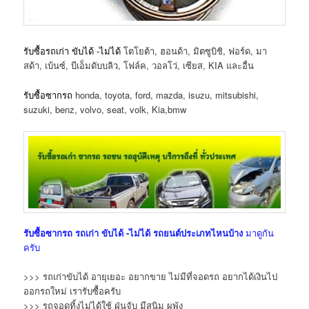
รับซื้อรถเก่า ขับได้ -ไม่ได้
โตโยต้า, ฮอนด้า, มิตซูบิชิ, ฟอร์ด, มา
สด้า, เบ้นซ์, บีเอ็มดับบลิว, โฟล์ค, วอลโว่, เซียส, KIA และอื่น
รับซื้อซากรถ
honda, toyota, ford, mazda, isuzu, mitsubishi,
suzuki, benz, volvo, seat, volk, Kia,bmw
รับซื้อซากรถ
รถเก่า ขับได้ -ไม่ได้
รถยนต์ประเภทไหนบ้าง
มาดูกัน
ครับ
>>> รถเก่าขับได้ อายุเยอะ อยากขาย ไม่มีที่จอดรถ อยากได้เงินไป
ออกรถใหม่ เรารับซื้อครับ
>>> รถจอดทิ้งไม่ได้ใช้ ฝุ่นจับ มีสนิม ผุพัง