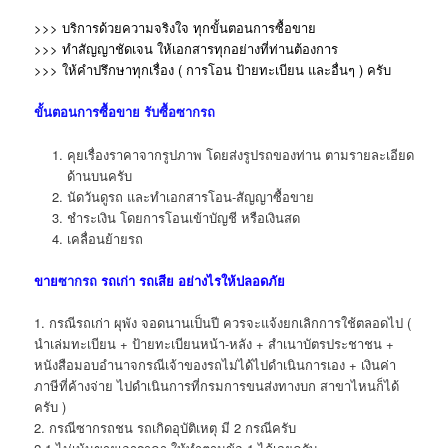
>>> บริการด้วยความจริงใจ ทุกขั้นตอนการซื้อขาย
>>> ทำสัญญาชัดเจน ให้เอกสารทุกอย่างที่ท่านต้องการ
>>> ให้คำปรึกษาทุกเรื่อง ( การโอน ป้ายทะเบียน และอื่นๆ )
ครับ
ขั้นตอนการซื้อขาย
รับซื้อซากรถ
คุยเรื่องราคาจากรูปภาพ โดยส่งรูปรถของท่าน ตามรายละเอียด
ด้านบนครับ
นัดวันดูรถ และทำเอกสารโอน-สัญญาซื้อขาย
ชำระเงิน โดยการโอนเข้าบัญชี หรือเงินสด
เคลื่อนย้ายรถ
ขาย
ซากรถ
รถเก่า รถเสีย อย่างไรให้ปลอดภัย
1. กรณีรถเก่า ผุพัง จอดนานเป็นปี ควรจะแจ้งยกเลิกการใช้ตลอดไป (
นำเล่มทะเบียน + ป้ายทะเบียนหน้า-หลัง + สำเนาบัตรประชาชน +
หนังสือมอบอำนาจกรณีเจ้าของรถไม่ได้ไปดำเนินการเอง + เงินค่า
ภาษีที่ค้างจ่าย ไปดำเนินการที่กรมการขนส่งทางบก สาขาไหนก็ได้
ครับ )
2. กรณีซากรถชน รถเกิดอุบัติเหตุ มี 2 กรณีครับ