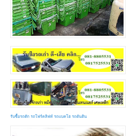
รับซื้อรถตัก รถโฟร์คลิฟท์ รถแบคโฮ รถดันดิน