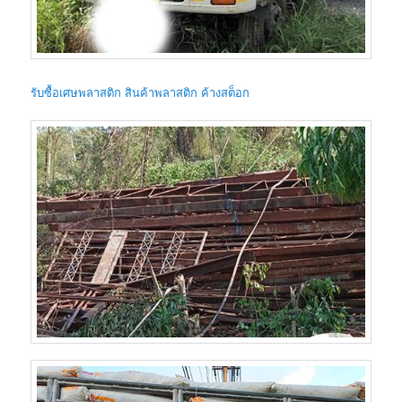
รับซื้อเศษพลาสติก สินค้าพลาสติก ค้างสต็อก