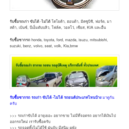
รับซื้อรถเก่า ขับได้ -ไม่ได้
โตโยต้า, ฮอนด้า, มิตซูบิชิ, ฟอร์ด, มา
สด้า, เบ้นซ์, บีเอ็มดับบลิว, โฟล์ค, วอลโว่, เซียส, KIA และอื่น
รับซื้อซากรถ
honda, toyota, ford, mazda, isuzu, mitsubishi,
suzuki, benz, volvo, seat, volk, Kia,bmw
รับซื้อซากรถ
รถเก่า ขับได้ -ไม่ได้
รถยนต์ประเภทไหนบ้าง
มาดูกัน
ครับ
>>> รถเก่าขับได้ อายุเยอะ อยากขาย ไม่มีที่จอดรถ อยากได้เงินไป
ออกรถใหม่ เรารับซื้อครับ
>>> รถจอดทิ้งไม่ได้ใช้ ฝุ่นจับ มีสนิม ผุพัง