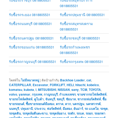
รับซื้อรถราชบุรี 0818805531
รับซื้อรถสมุทรปราการ
0818805531
รับซื้อรถระยอง 0818805531
รับซื้อรถปทุมธานี 0818805531
รับซื้อรถนนทบุรี 0818805531
รับซื้อรถสมุทรสงคราม
0818805531
รับซื้อรถนครปฐม 0818805531
รับซื้อรถชลบุรี 0818805531
รับซื้อรถขอนแก่น 0818805531
รับซื้อรถกำแพงเพชร
0818805531
รับซื้อรถกาญจนบุรี 0818805531
รับซื้อรถกรุงเทพ 0818805531
โพสท์ใน
ไม่มีหมวดหมู่
|
ติดป้ายกำกับ
Backhoe Loader
,
cat
,
CATERPILLAR
,
Excavator
,
FORKLIFT
,
HELI
,
hitachi
,
kobelco
,
komatsu
,
kubota
,
l
,
MITSUBISHI
,
NISSAN
,
sany
,
TCM
,
TOYOTA
,
volvo
,
yanmar
,
กรุงเทพ
,
กาญจนบุรี
,
กำแพงเพชร
,
ขายซากรถโฟล์คลิฟท์
,
ขายรถโฟล์คลิฟท์
,
คูโบต้า
,
จันทบุรี
,
ชลบุรี
,
ชัยนาท
,
ซากรถฟอร์คลิฟท์
,
ซื้อ
ขายรถยนต์
,
ซื้อขายรถยนต์มือสอง
,
ตราด
,
ตาก
,
นครปฐม
,
นครสวรรค์
,
นนทบุรี
,
ปทุมธานี
,
ประจวบ
,
ฟอร์คลิฟท์
,
มือสอง
,
ยันม่าร์
,
รถ แบคโฮ
,
รถขุด
,
รถขุดดิน
,
รถขุดล้อตีนตะขาบ
,
รถขุดล้อยาง
,
รถตัก
,
รถบด
,
รถยก
,
รถยกพา
เลทไฟฟ้า
,
รถยกไฟฟ้า
,
รถเกรด
,
รถเกรดเดอร์
,
รถเกี่ยวข้าว
,
รถแทรกเตอร์
,