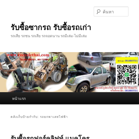
ข้าม
ข้าม
ไป
ไป
ค้นหา
ยัง
บทความ
เนื้อหา
รอง
รับซื้อซากรถ รับซื้อรถเก่า
หลัก
รถเสีย รถชน รถเสีย รถจอดนาน รถมีเล่ม-ไม่มีเล่ม
เมนู
หน้าแรก
หลัก
คลังเก็บป้ายกำกับ:
รถยกพาเลทไฟฟ้า
รับซื้อรถฟอร์คลิฟท์ แมคโคร