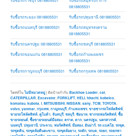
รับซื้อรถราชบุรี 0818805531
รับซื้อรถสมุทรปราการ
0818805531
รับซื้อรถระยอง 0818805531
รับซื้อรถปทุมธานี 0818805531
รับซื้อรถนนทบุรี 0818805531
รับซื้อรถสมุทรสงคราม
0818805531
รับซื้อรถนครปฐม 0818805531
รับซื้อรถชลบุรี 0818805531
รับซื้อรถขอนแก่น 0818805531
รับซื้อรถกำแพงเพชร
0818805531
รับซื้อรถกาญจนบุรี 0818805531
รับซื้อรถกรุงเทพ 0818805531
โพสท์ใน
ไม่มีหมวดหมู่
|
ติดป้ายกำกับ
Backhoe Loader
,
cat
,
CATERPILLAR
,
Excavator
,
FORKLIFT
,
HELI
,
hitachi
,
kobelco
,
komatsu
,
kubota
,
l
,
MITSUBISHI
,
NISSAN
,
sany
,
TCM
,
TOYOTA
,
volvo
,
yanmar
,
กรุงเทพ
,
กาญจนบุรี
,
กำแพงเพชร
,
ขายซากรถโฟล์คลิฟท์
,
ขายรถโฟล์คลิฟท์
,
คูโบต้า
,
จันทบุรี
,
ชลบุรี
,
ชัยนาท
,
ซากรถฟอร์คลิฟท์
,
ซื้อ
ขายรถยนต์
,
ซื้อขายรถยนต์มือสอง
,
ตราด
,
ตาก
,
นครปฐม
,
นครสวรรค์
,
นนทบุรี
,
ปทุมธานี
,
ประจวบ
,
ฟอร์คลิฟท์
,
มือสอง
,
ยันม่าร์
,
รถ แบคโฮ
,
รถขุด
,
รถขุดดิน
,
รถขุดล้อตีนตะขาบ
,
รถขุดล้อยาง
,
รถตัก
,
รถบด
,
รถยก
,
รถยกพา
เลทไฟฟ้า
,
รถยกไฟฟ้า
,
รถเกรด
,
รถเกรดเดอร์
,
รถเกี่ยวข้าว
,
รถแทรกเตอร์
,