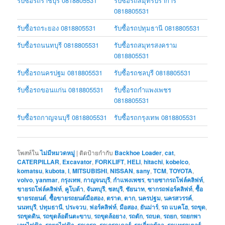
รับซื้อรถราชบุรี 0818805531
รับซื้อรถสมุทรปราการ
0818805531
รับซื้อรถระยอง 0818805531
รับซื้อรถปทุมธานี 0818805531
รับซื้อรถนนทบุรี 0818805531
รับซื้อรถสมุทรสงคราม
0818805531
รับซื้อรถนครปฐม 0818805531
รับซื้อรถชลบุรี 0818805531
รับซื้อรถขอนแก่น 0818805531
รับซื้อรถกำแพงเพชร
0818805531
รับซื้อรถกาญจนบุรี 0818805531
รับซื้อรถกรุงเทพ 0818805531
โพสท์ใน
ไม่มีหมวดหมู่
|
ติดป้ายกำกับ
Backhoe Loader
,
cat
,
CATERPILLAR
,
Excavator
,
FORKLIFT
,
HELI
,
hitachi
,
kobelco
,
komatsu
,
kubota
,
l
,
MITSUBISHI
,
NISSAN
,
sany
,
TCM
,
TOYOTA
,
volvo
,
yanmar
,
กรุงเทพ
,
กาญจนบุรี
,
กำแพงเพชร
,
ขายซากรถโฟล์คลิฟท์
,
ขายรถโฟล์คลิฟท์
,
คูโบต้า
,
จันทบุรี
,
ชลบุรี
,
ชัยนาท
,
ซากรถฟอร์คลิฟท์
,
ซื้อ
ขายรถยนต์
,
ซื้อขายรถยนต์มือสอง
,
ตราด
,
ตาก
,
นครปฐม
,
นครสวรรค์
,
นนทบุรี
,
ปทุมธานี
,
ประจวบ
,
ฟอร์คลิฟท์
,
มือสอง
,
ยันม่าร์
,
รถ แบคโฮ
,
รถขุด
,
รถขุดดิน
,
รถขุดล้อตีนตะขาบ
,
รถขุดล้อยาง
,
รถตัก
,
รถบด
,
รถยก
,
รถยกพา
เลทไฟฟ้า
,
รถยกไฟฟ้า
,
รถเกรด
,
รถเกรดเดอร์
,
รถเกี่ยวข้าว
,
รถแทรกเตอร์
,