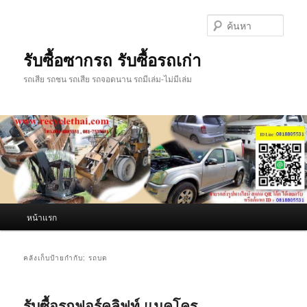
ข้าม
ข้าม
ไป
ไป
ค้นหา
ยัง
บทความ
เนื้อหา
รอง
รับซื้อซากรถ รับซื้อรถเก่า
หลัก
รถเสีย รถชน รถเสีย รถจอดนาน รถมีเล่ม-ไม่มีเล่ม
เมนู
หน้าแรก
หลัก
คลังเก็บป้ายกำกับ:
รถบด
รับซื้อรถฟอร์คลิฟท์ แมคโคร