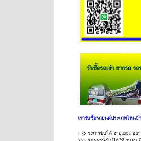
เรารับซื้อรถยนต์ประเภทไหนบ้
>>> รถเก่าขับได้ อายุเยอะ อยา
>>> รถจอดทิ้งไม่ได้ใช้ ฝุ่นจับ ม