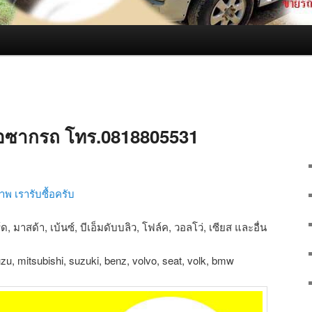
บซื้อซากรถ โทร.0818805531
ภาพ เรารับซื้อครับ
ด, มาสด้า, เบ้นซ์, บีเอ็มดับบลิว, โฟล์ค, วอลโว่, เซียส และอื่น
uzu, mitsubishi, suzuki, benz, volvo, seat, volk, bmw