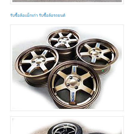
รับซื้อล้อแม็กเก่า รับซื้อล้อรถยนต์