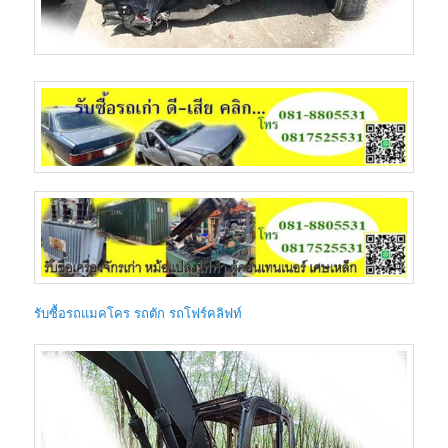
รับซื้อรถแมคโคร รถตัก รถโฟร์คลิฟท์