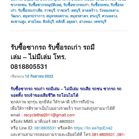
ซากรถชน
,
รับซื้อซากรถอุบัติเหตุ
,
รับซื้อซากรถเก่า
,
รับซื้อรถชน
,
รับซื้อรถ
เก่า
,
รับซื้อรถเก่าเสีย
,
ราชบุรี
,
ราชเทวี
,
ลพบุรี
,
ลาดพร้าว
,
วังทองหลาง
,
วัฒนา
,
สมุทรปราการ
,
สมุทรสงคราม
,
สมุทรสาคร
,
สระบุรี
,
สวนหลวง
,
สะพานสูง
,
สายไหม
,
สิงห์บุรี
,
หลักสี่
,
อยุธยา
,
อ่างทอง
,
เพชรบุรี
รับซื้อซากรถ รับซื้อรถเก่า รถมี
เล่ม – ไม่มีเล่ม โทร.
0818805531
เขียนบน
12 กันยายน 2022
รับซื้อซากรถ รถเก่า รถมีเล่ม – ไม่มีเล่ม รถเสีย รถชน ซากรถ รถ
จอดทิ้ง รถเจ้าของเสียชีวิต รถโอนไม่ได้
ทุกสภาพ ทุกรุ่น ทุกยี่ห้อ ให้ราคาดี บริการถึงบ้าน
เพื่อให้การตีราคาเป็นไปอย่างรวดเร็ว รบกวนส่งรูปถ่ายมาได้ที่
email :
recyclethai2011@gmail.com
หรือส่ง MMS มาที่เบอร์ 081-8805531
หรือ Line ID:
0818805531
หรือคลิก
https://lin.ee/fqoEn42
และท่านสามารถสอบถามรายละเอียดได้ที่ โทร.
081-8805531 ,081-