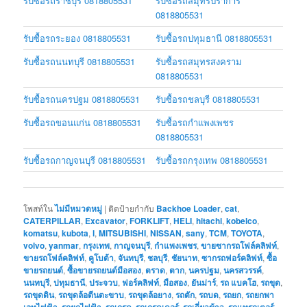
รับซื้อรถราชบุรี 0818805531
รับซื้อรถสมุทรปราการ
0818805531
รับซื้อรถระยอง 0818805531
รับซื้อรถปทุมธานี 0818805531
รับซื้อรถนนทบุรี 0818805531
รับซื้อรถสมุทรสงคราม
0818805531
รับซื้อรถนครปฐม 0818805531
รับซื้อรถชลบุรี 0818805531
รับซื้อรถขอนแก่น 0818805531
รับซื้อรถกำแพงเพชร
0818805531
รับซื้อรถกาญจนบุรี 0818805531
รับซื้อรถกรุงเทพ 0818805531
โพสท์ใน
ไม่มีหมวดหมู่
|
ติดป้ายกำกับ
Backhoe Loader
,
cat
,
CATERPILLAR
,
Excavator
,
FORKLIFT
,
HELI
,
hitachi
,
kobelco
,
komatsu
,
kubota
,
l
,
MITSUBISHI
,
NISSAN
,
sany
,
TCM
,
TOYOTA
,
volvo
,
yanmar
,
กรุงเทพ
,
กาญจนบุรี
,
กำแพงเพชร
,
ขายซากรถโฟล์คลิฟท์
,
ขายรถโฟล์คลิฟท์
,
คูโบต้า
,
จันทบุรี
,
ชลบุรี
,
ชัยนาท
,
ซากรถฟอร์คลิฟท์
,
ซื้อ
ขายรถยนต์
,
ซื้อขายรถยนต์มือสอง
,
ตราด
,
ตาก
,
นครปฐม
,
นครสวรรค์
,
นนทบุรี
,
ปทุมธานี
,
ประจวบ
,
ฟอร์คลิฟท์
,
มือสอง
,
ยันม่าร์
,
รถ แบคโฮ
,
รถขุด
,
รถขุดดิน
,
รถขุดล้อตีนตะขาบ
,
รถขุดล้อยาง
,
รถตัก
,
รถบด
,
รถยก
,
รถยกพา
เลทไฟฟ้า
,
รถยกไฟฟ้า
,
รถเกรด
,
รถเกรดเดอร์
,
รถเกี่ยวข้าว
,
รถแทรกเตอร์
,