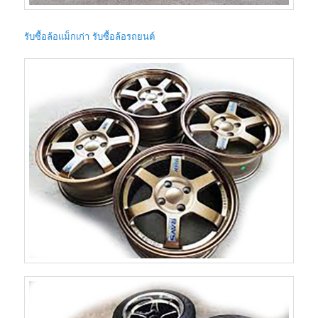
รับซื้อล้อแม็กเก่า รับซื้อล้อรถยนต์