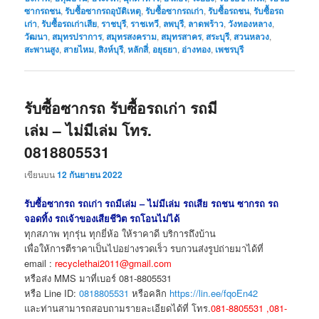
ซากรถชน
,
รับซื้อซากรถอุบัติเหตุ
,
รับซื้อซากรถเก่า
,
รับซื้อรถชน
,
รับซื้อรถ
เก่า
,
รับซื้อรถเก่าเสีย
,
ราชบุรี
,
ราชเทวี
,
ลพบุรี
,
ลาดพร้าว
,
วังทองหลาง
,
วัฒนา
,
สมุทรปราการ
,
สมุทรสงคราม
,
สมุทรสาคร
,
สระบุรี
,
สวนหลวง
,
สะพานสูง
,
สายไหม
,
สิงห์บุรี
,
หลักสี่
,
อยุธยา
,
อ่างทอง
,
เพชรบุรี
รับซื้อซากรถ รับซื้อรถเก่า รถมี
เล่ม – ไม่มีเล่ม โทร.
0818805531
เขียนบน
12 กันยายน 2022
รับซื้อซากรถ รถเก่า รถมีเล่ม – ไม่มีเล่ม รถเสีย รถชน ซากรถ รถ
จอดทิ้ง รถเจ้าของเสียชีวิต รถโอนไม่ได้
ทุกสภาพ ทุกรุ่น ทุกยี่ห้อ ให้ราคาดี บริการถึงบ้าน
เพื่อให้การตีราคาเป็นไปอย่างรวดเร็ว รบกวนส่งรูปถ่ายมาได้ที่
email :
recyclethai2011@gmail.com
หรือส่ง MMS มาที่เบอร์ 081-8805531
หรือ Line ID:
0818805531
หรือคลิก
https://lin.ee/fqoEn42
และท่านสามารถสอบถามรายละเอียดได้ที่ โทร.
081-8805531 ,081-