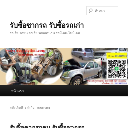
ข้าม
ข้าม
ไป
ไป
ค้นหา
ยัง
บทความ
เนื้อหา
รอง
รับซื้อซากรถ รับซื้อรถเก่า
หลัก
รถเสีย รถชน รถเสีย รถจอดนาน รถมีเล่ม-ไม่มีเล่ม
เมนู
หน้าแรก
หลัก
คลังเก็บป้ายกำกับ:
คลองเตย
รับซื้อซากรถชน รับซื้อซากรถ