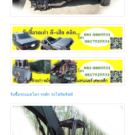
รับซื้อรถแมคโคร รถตัก รถโฟร์คลิฟท์