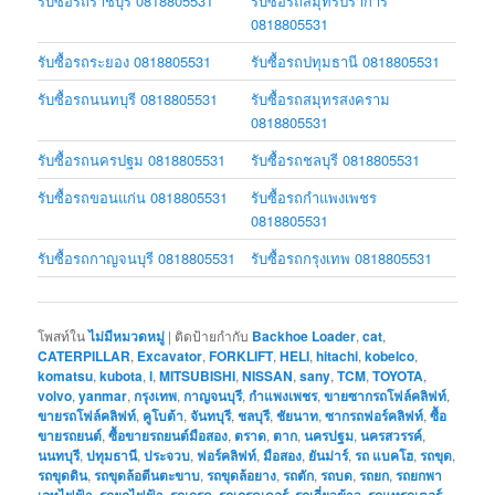
รับซื้อรถราชบุรี 0818805531
รับซื้อรถสมุทรปราการ
0818805531
รับซื้อรถระยอง 0818805531
รับซื้อรถปทุมธานี 0818805531
รับซื้อรถนนทบุรี 0818805531
รับซื้อรถสมุทรสงคราม
0818805531
รับซื้อรถนครปฐม 0818805531
รับซื้อรถชลบุรี 0818805531
รับซื้อรถขอนแก่น 0818805531
รับซื้อรถกำแพงเพชร
0818805531
รับซื้อรถกาญจนบุรี 0818805531
รับซื้อรถกรุงเทพ 0818805531
โพสท์ใน
ไม่มีหมวดหมู่
|
ติดป้ายกำกับ
Backhoe Loader
,
cat
,
CATERPILLAR
,
Excavator
,
FORKLIFT
,
HELI
,
hitachi
,
kobelco
,
komatsu
,
kubota
,
l
,
MITSUBISHI
,
NISSAN
,
sany
,
TCM
,
TOYOTA
,
volvo
,
yanmar
,
กรุงเทพ
,
กาญจนบุรี
,
กำแพงเพชร
,
ขายซากรถโฟล์คลิฟท์
,
ขายรถโฟล์คลิฟท์
,
คูโบต้า
,
จันทบุรี
,
ชลบุรี
,
ชัยนาท
,
ซากรถฟอร์คลิฟท์
,
ซื้อ
ขายรถยนต์
,
ซื้อขายรถยนต์มือสอง
,
ตราด
,
ตาก
,
นครปฐม
,
นครสวรรค์
,
นนทบุรี
,
ปทุมธานี
,
ประจวบ
,
ฟอร์คลิฟท์
,
มือสอง
,
ยันม่าร์
,
รถ แบคโฮ
,
รถขุด
,
รถขุดดิน
,
รถขุดล้อตีนตะขาบ
,
รถขุดล้อยาง
,
รถตัก
,
รถบด
,
รถยก
,
รถยกพา
เลทไฟฟ้า
,
รถยกไฟฟ้า
,
รถเกรด
,
รถเกรดเดอร์
,
รถเกี่ยวข้าว
,
รถแทรกเตอร์
,