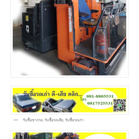
รับซื้อซากรถ, รับซื้อรถเสีย, รับซื้อรถเก่า