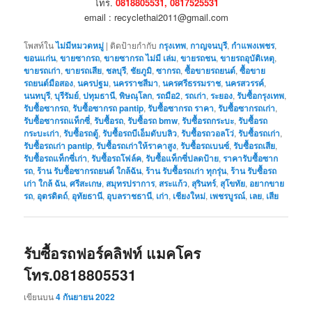
โทร.
0818805531, 0817525531
email : recyclethai2011@gmail.com
โพสท์ใน
ไม่มีหมวดหมู่
|
ติดป้ายกำกับ
กรุงเทพ
,
กาญจนบุรี
,
กำแพงเพชร
,
ขอนแก่น
,
ขายซากรถ
,
ขายซากรถ ไม่มี เล่ม
,
ขายรถชน
,
ขายรถอุบัติเหตุ
,
ขายรถเก่า
,
ขายรถเสีย
,
ชลบุรี
,
ชัยภูมิ
,
ซากรถ
,
ซื้อขายรถยนต์
,
ซื้อขาย
รถยนต์มือสอง
,
นครปฐม
,
นครราชสีมา
,
นครศรีธรรมราช
,
นครสวรรค์
,
นนทบุรี
,
บุรีรัมย์
,
ปทุมธานี
,
พิษณุโลก
,
รถมือ2
,
รถเก่า
,
ระยอง
,
รับซื้อกรุงเทพ
,
รับซื้อซากรถ
,
รับซื้อซากรถ pantip
,
รับซื้อซากรถ ราคา
,
รับซื้อซากรถเก่า
,
รับซื้อซากรถแท็กซี่
,
รับซื้อรถ
,
รับซื้อรถ bmw
,
รับซื้อรถกระบะ
,
รับซื้อรถ
กระบะเก่า
,
รับซื้อรถตู้
,
รับซื้อรถบีเอ็มดับบลิว
,
รับซื้อรถวอลโว่
,
รับซื้อรถเก่า
,
รับซื้อรถเก่า pantip
,
รับซื้อรถเก่าให้ราคาสูง
,
รับซื้อรถเบนซ์
,
รับซื้อรถเสีย
,
รับซื้อรถแท็กซี่เก่า
,
รับซื้อรถโฟล์ค
,
รับซื้อแท็กซี่ปลดป้าย
,
ราคารับซื้อซาก
รถ
,
ร้าน รับซื้อซากรถยนต์ ใกล้ฉัน
,
ร้าน รับซื้อรถเก่า ทุกรุ่น
,
ร้าน รับซื้อรถ
เก่า ใกล้ ฉัน
,
ศรีสะเกษ
,
สมุทรปราการ
,
สระแก้ว
,
สุรินทร์
,
สุโขทัย
,
อยากขาย
รถ
,
อุตรดิตถ์
,
อุทัยธานี
,
อุบลราชธานี
,
เก่า
,
เชียงใหม่
,
เพชรบูรณ์
,
เลย
,
เสีย
รับซื้อรถฟอร์คลิฟท์ แมคโคร
โทร.0818805531
เขียนบน
4 กันยายน 2022