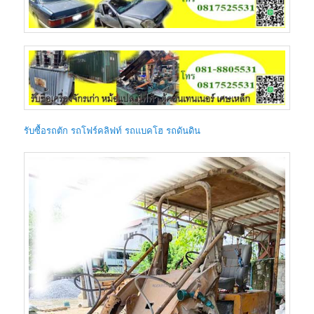
รับซื้อรถตัก รถโฟร์คลิฟท์ รถแบคโฮ รถดันดิน