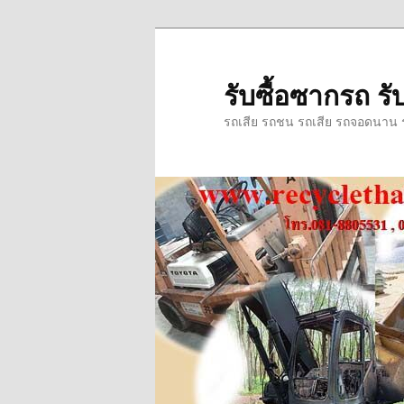
ข้าม
ข้าม
ไป
ไป
ยัง
บทความ
รับซื้อซากรถ รับ
เนื้อหา
รอง
รถเสีย รถชน รถเสีย รถจอดนาน รถ
หลัก