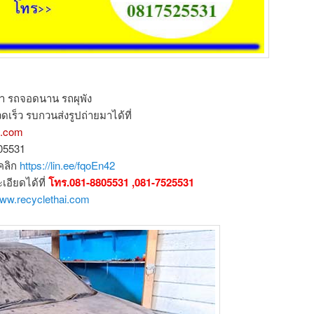
ำ รถจอดนาน รถผุพัง
ดเร็ว รบกวนส่งรูปถ่ายมาได้ที่
l.com
805531
คลิก
https://lin.ee/fqoEn42
ียดได้ที่
โทร.081-8805531 ,081-7525531
www.recyclethai.com