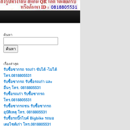
ค้นหา
ค้นหา
เรื่องล่าสุด
รับซื้อซากรถ รถเก่า ขับได้ -ไม่ได้
โทร.0818805531
รับซื้อซากรถ รับซื้อรถเก่า และ
อื่นๆ โทร. 0818805531
รับซื้อรถเก่า รับซื้อซากรถ
โทร.0818805531
รับซื้อซากรถชน รับซื้อซากรถ
อุบัติเหตุ โทร. 0818805531
รับซื้อรถบิ๊กไบค์ Bigbike รถมอ
เตอไซต์เก่า โทร.0818805531