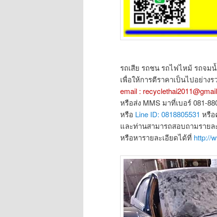
รถเสีย รถชน รถไฟไหม้ รถจมน้
เพื่อให้การตีราคาเป็นไปอย่างรว
email : recyclethai2011@gmai
หรือส่ง MMS มาที่เบอร์ 081-8
หรือ
Line ID: 0818805531
หรือ
และท่านสามารถสอบถามรายละเอ
หรือหารายละเอียดได้ที่
http://