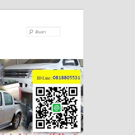
ค้นหา