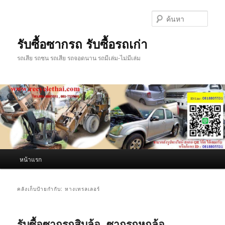
ข้าม
ข้าม
ไป
ไป
ค้นหา
ยัง
บทความ
เนื้อหา
รอง
รับซื้อซากรถ รับซื้อรถเก่า
หลัก
รถเสีย รถชน รถเสีย รถจอดนาน รถมีเล่ม-ไม่มีเล่ม
เมนู
หน้าแรก
หลัก
คลังเก็บป้ายกำกับ:
หางเทรลเลอร์
รับซื้อซากรถสิบล้อ, ซากรถหกล้อ