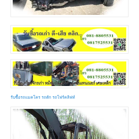
รับซื้อรถแมคโคร รถตัก รถโฟร์คลิฟท์