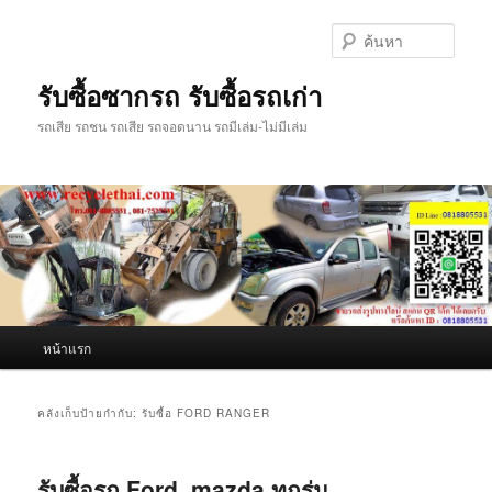
ข้าม
ข้าม
ไป
ไป
ค้นหา
ยัง
บทความ
เนื้อหา
รอง
รับซื้อซากรถ รับซื้อรถเก่า
หลัก
รถเสีย รถชน รถเสีย รถจอดนาน รถมีเล่ม-ไม่มีเล่ม
เมนู
หน้าแรก
หลัก
คลังเก็บป้ายกำกับ:
รับซื้อ FORD RANGER
รับซื้อรถ Ford, mazda ทุกรุ่น