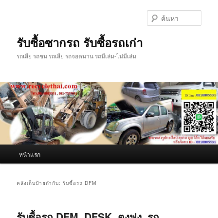
ข้าม
ข้าม
ไป
ไป
ค้นหา
ยัง
บทความ
เนื้อหา
รอง
รับซื้อซากรถ รับซื้อรถเก่า
หลัก
รถเสีย รถชน รถเสีย รถจอดนาน รถมีเล่ม-ไม่มีเล่ม
เมนู
หน้าแรก
หลัก
คลังเก็บป้ายกำกับ:
รับซื้อรถ DFM
รับซื้อรถ DFM, DFSK, ตงฟง, รถ