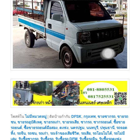
โพสท์ใน
ไม่มีหมวดหมู่
|
ติดป้ายกำกับ
DFSK
,
กรุงเทพ
,
ขายซากรถ
,
ขายรถ
ชน
,
ขายรถอุบัติเหตุ
,
ขายรถเก่า
,
ขายรถเสีย
,
ซากรถ
,
ซากรถยนต์
,
ซื้อขาย
รถยนต์
,
ซื้อขายรถยนต์มือสอง
,
ตงฟง
,
นครปฐม
,
นนทบุรี
,
ปทุมธานี
,
รถจอด
ทิ้ง
,
รถจีน
,
รถชน
,
รถเก่า
,
รถเจ้าของเสียชีวิต
,
รถเสีย
,
รถโอนไม่ได้
,
รถไม่มี
เล่ม
,
รับซื้อซากรถ
,
รับซื้อรถ
,
รับซื้อรถ DFM
,
รับซื้อรถจีน
,
รับซื้อรถตงฟง
,