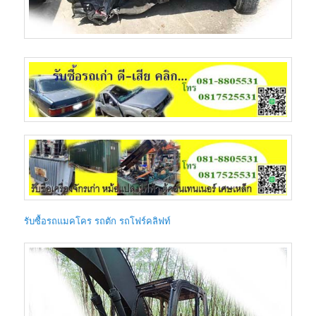
รับซื้อรถแมคโคร รถตัก รถโฟร์คลิฟท์