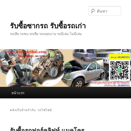
ข้าม
ข้าม
ไป
ไป
ค้นหา
ยัง
บทความ
เนื้อหา
รอง
รับซื้อซากรถ รับซื้อรถเก่า
หลัก
รถเสีย รถชน รถเสีย รถจอดนาน รถมีเล่ม-ไม่มีเล่ม
เมนู
หน้าแรก
หลัก
คลังเก็บป้ายกำกับ:
รถไฟไฟม้
รับซื้อรถฟอร์คลิฟท์ แมคโคร