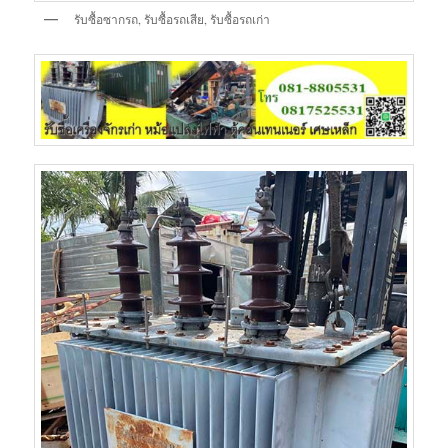
รับซื้อซากรถ, รับซื้อรถเสีย, รับซื้อรถเก่า