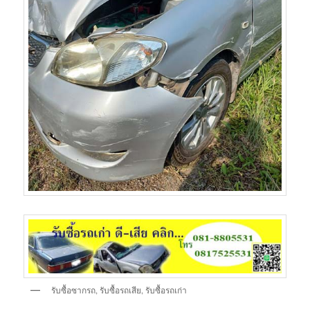
รับซื้อซากรถ, รับซื้อรถเสีย, รับซื้อรถเก่า