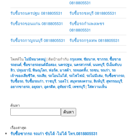
0818805531
รับซื้อรถนครปฐม 0818805531
รับซื้อรถชลบุรี 0818805531
รับซื้อรถขอนแก่น 0818805531
รับซื้อรถกำแพงเพชร
0818805531
รับซื้อรถกาญจนบุรี 0818805531
รับซื้อรถกรุงเทพ 0818805531
โพสท์ใน
ไม่มีหมวดหมู่
|
ติดป้ายกำกับ
กรุงเทพ
,
ชัยนาท
,
ซากรถ
,
ซื้อขาย
รถยนต์
,
ซื้อขายรถยนต์มือสอง
,
นครปฐม
,
นครสวรรค์
,
นนทบุรี
,
บีเอ็มดับบ
ลิว
,
ปทุมธานี
,
พิษณุโลก
,
ฟอร์ด
,
มาสด้า
,
รถจอดทิ้ง
,
รถชน
,
รถเก่า
,
รถ
เจ้าของเสียชีวิต
,
รถเสีย
,
รถโอนไม่ได้
,
รถไฟไฟม้
,
รถไม่มีเล่ม
,
รับซื้อซากรถ
,
รับซื้อรถ
,
รับซื้อรถเก่า
,
ราชบุรี
,
วอลโว่
,
สมุทรสงคราม
,
สิงห์บุรี
,
สุพรรณบุรี
,
อยากขายรถ
,
อยุธยา
,
อุตรดิต
,
อุทัยธานี
,
เพชรบุรี
|
ใส่ความเห็น
ค้นหา
ค้นหา
เรื่องล่าสุด
รับซื้อซากรถ รถเก่า ขับได้ -ไม่ได้ โทร.0818805531