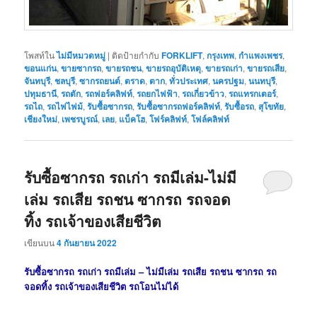
โพสท์ใน
ไม่มีหมวดหมู่
|
ติดป้ายกำกับ
FORKLIFT
,
กรุงเทพ
,
กำแพงเพชร
,
ขอนแก่น
,
ขายซากรถ
,
ขายรถชน
,
ขายรถอุบัติเหตุ
,
ขายรถเก่า
,
ขายรถเสีย
,
จันทบุรี
,
ชลบุรี
,
ซากรถยนต์
,
ตราด
,
ตาก
,
ทั่วประเทศ
,
นครปฐม
,
นนทบุรี
,
ปทุมธานี
,
รถตัก
,
รถฟอร์คลิฟท์
,
รถยกไฟฟ้า
,
รถเกี่ยวข้าว
,
รถแทรกเตอร์
,
รถไถ
,
รถไฟไฟม้
,
รับซื้อซากรถ
,
รับซื้อซากรถฟอร์คลิฟท์
,
รับซื้อรถ
,
สุโขทัย
,
เชียงใหม่
,
เพชรบูรณ์
,
เลย
,
แบ็คโฮ
,
โฟร์คลิฟท์
,
โฟล์คลิฟท์
รับซื้อซากรถ รถเก่า รถมีเล่ม-ไม่มี
เล่ม รถเสีย รถชน ซากรถ รถจอด
ทิ้ง รถเจ้าของเสียชีวิต
เขียนบน
4 กันยายน 2022
รับซื้อซากรถ รถเก่า รถมีเล่ม – ไม่มีเล่ม รถเสีย รถชน ซากรถ รถ
จอดทิ้ง รถเจ้าของเสียชีวิต รถโอนไม่ได้