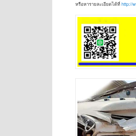
หรือหารายละเอียดได้ที่
http://