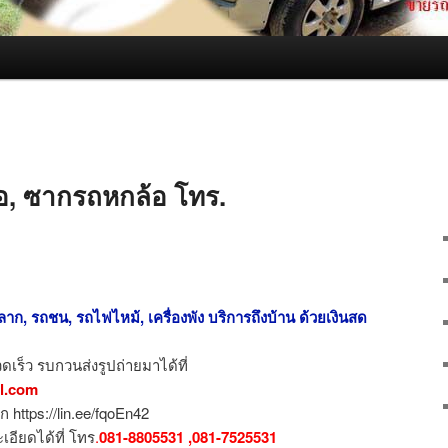
้อ, ซากรถหกล้อ โทร.
วลาก, รถชน, รถไฟไหม้, เครื่องพัง บริการถึงบ้าน ด้วยเงินสด
ดเร็ว รบกวนส่งรูปถ่ายมาได้ที่
l.com
ก https://lin.ee/fqoEn42
ียดได้ที่ โทร
.
081-8805531 ,081-7525531