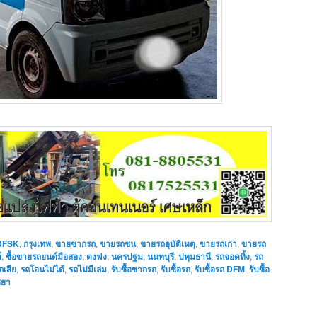
DFSK
,
กรุงเทพ
,
ขายซากรถ
,
ขายรถชน
,
ขายรถอุบัติเหตุ
,
ขายรถเก่า
,
ขายรถ
์
,
ซื้อขายรถยนต์มือสอง
,
ตงฟง
,
นครปฐม
,
นนทบุรี
,
ปทุมธานี
,
รถจอดทิ้ง
,
รถ
ถเสีย
,
รถโอนไม่ได้
,
รถไม่มีเล่ม
,
รับซื้อซากรถ
,
รับซื้อรถ
,
รับซื้อรถ DFM
,
รับซื้อ
ธยา