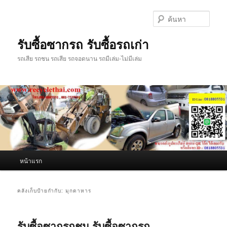
ข้าม
ข้าม
ไป
ไป
ค้นหา
ยัง
บทความ
เนื้อหา
รอง
รับซื้อซากรถ รับซื้อรถเก่า
หลัก
รถเสีย รถชน รถเสีย รถจอดนาน รถมีเล่ม-ไม่มีเล่ม
เมนู
หน้าแรก
หลัก
คลังเก็บป้ายกำกับ:
มุกดาหาร
รับซื้อซากรถชน รับซื้อซากรถ