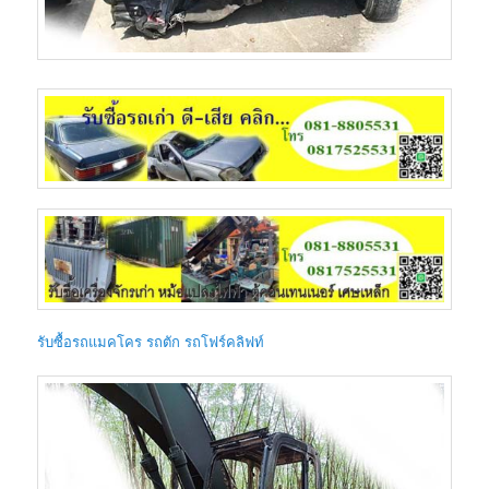
รับซื้อรถแมคโคร รถตัก รถโฟร์คลิฟท์