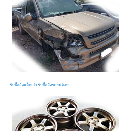
รับซื้อล้อแม็กเก่า รับซื้อล้อรถยนต์เก่า