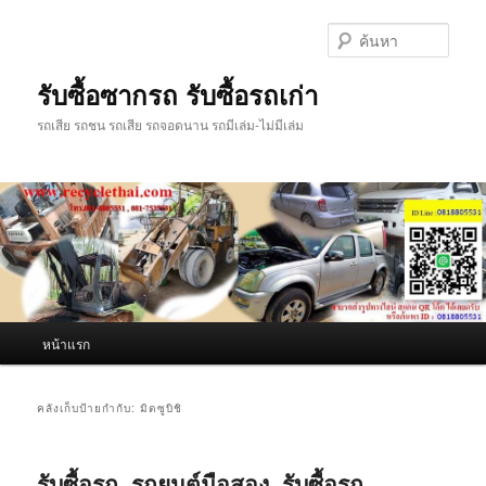
ข้าม
ข้าม
ไป
ไป
ค้นหา
ยัง
บทความ
เนื้อหา
รอง
รับซื้อซากรถ รับซื้อรถเก่า
หลัก
รถเสีย รถชน รถเสีย รถจอดนาน รถมีเล่ม-ไม่มีเล่ม
เมนู
หน้าแรก
หลัก
คลังเก็บป้ายกำกับ:
มิตซูบิชิ
รับซื้อรถ, รถยนต์มือสอง, รับซื้อรถ