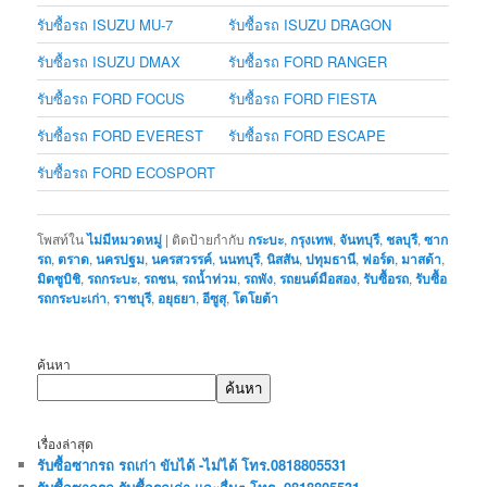
รับซื้อรถ ISUZU MU-7
รับซื้อรถ ISUZU DRAGON
รับซื้อรถ ISUZU DMAX
รับซื้อรถ FORD RANGER
รับซื้อรถ FORD FOCUS
รับซื้อรถ FORD FIESTA
รับซื้อรถ FORD EVEREST
รับซื้อรถ FORD ESCAPE
รับซื้อรถ FORD ECOSPORT
โพสท์ใน
ไม่มีหมวดหมู่
|
ติดป้ายกำกับ
กระบะ
,
กรุงเทพ
,
จันทบุรี
,
ชลบุรี
,
ซาก
รถ
,
ตราด
,
นครปฐม
,
นครสวรรค์
,
นนทบุรี
,
นิสสัน
,
ปทุมธานี
,
ฟอร์ด
,
มาสด้า
,
มิตซูบิชิ
,
รถกระบะ
,
รถชน
,
รถน้ำท่วม
,
รถพัง
,
รถยนต์มือสอง
,
รับซื้อรถ
,
รับซื้อ
รถกระบะเก่า
,
ราชบุรี
,
อยุธยา
,
อีซูสุ
,
โตโยต้า
ค้นหา
ค้นหา
เรื่องล่าสุด
รับซื้อซากรถ รถเก่า ขับได้ -ไม่ได้ โทร.0818805531