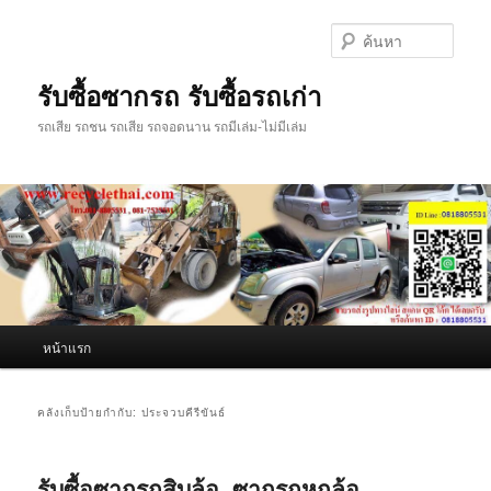
ข้าม
ข้าม
ไป
ไป
ค้นหา
ยัง
บทความ
เนื้อหา
รอง
รับซื้อซากรถ รับซื้อรถเก่า
หลัก
รถเสีย รถชน รถเสีย รถจอดนาน รถมีเล่ม-ไม่มีเล่ม
เมนู
หน้าแรก
หลัก
คลังเก็บป้ายกำกับ:
ประจวบคีรีขันธ์
รับซื้อซากรถสิบล้อ, ซากรถหกล้อ