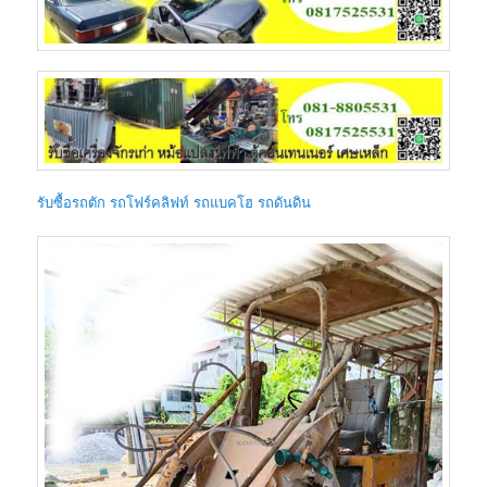
รับซื้อรถตัก รถโฟร์คลิฟท์ รถแบคโฮ รถดันดิน