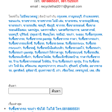
โทร.
0818805531, 0817525531
email : recyclethai2011@gmail.com
โพสท์ใน
ไม่มีหมวดหมู่
|
ติดป้ายกำกับ
กรุงเทพ
,
กาญจนบุรี
,
กำแพงเพชร
,
ขอนแก่น
,
ขายซากรถ
,
ขายซากรถ ไม่มี เล่ม
,
ขายรถชน
,
ขายรถอุบัติเหตุ
,
ขายรถเก่า
,
ขายรถเสีย
,
ชลบุรี
,
ชัยภูมิ
,
ซากรถ
,
ซื้อขายรถยนต์
,
ซื้อขาย
รถยนต์มือสอง
,
นครปฐม
,
นครราชสีมา
,
นครศรีธรรมราช
,
นครสวรรค์
,
นนทบุรี
,
บุรีรัมย์
,
ปทุมธานี
,
พิษณุโลก
,
รถมือ2
,
รถเก่า
,
ระยอง
,
รับซื้อกรุงเทพ
,
รับซื้อซากรถ
,
รับซื้อซากรถ pantip
,
รับซื้อซากรถ ราคา
,
รับซื้อซากรถเก่า
,
รับซื้อซากรถแท็กซี่
,
รับซื้อรถ
,
รับซื้อรถ bmw
,
รับซื้อรถกระบะ
,
รับซื้อรถ
กระบะเก่า
,
รับซื้อรถตู้
,
รับซื้อรถบีเอ็มดับบลิว
,
รับซื้อรถวอลโว่
,
รับซื้อรถเก่า
,
รับซื้อรถเก่า pantip
,
รับซื้อรถเก่าให้ราคาสูง
,
รับซื้อรถเบนซ์
,
รับซื้อรถเสีย
,
รับซื้อรถแท็กซี่เก่า
,
รับซื้อรถโฟล์ค
,
รับซื้อแท็กซี่ปลดป้าย
,
ราคารับซื้อซาก
รถ
,
ร้าน รับซื้อซากรถยนต์ ใกล้ฉัน
,
ร้าน รับซื้อรถเก่า ทุกรุ่น
,
ร้าน รับซื้อรถ
เก่า ใกล้ ฉัน
,
ศรีสะเกษ
,
สมุทรปราการ
,
สระแก้ว
,
สุรินทร์
,
สุโขทัย
,
อยากขาย
รถ
,
อุตรดิตถ์
,
อุทัยธานี
,
อุบลราชธานี
,
เก่า
,
เชียงใหม่
,
เพชรบูรณ์
,
เลย
,
เสีย
ค้นหา
ค้นหา
เรื่องล่าสุด
รับซื้อซากรถ รถเก่า ขับได้ -ไม่ได้ โทร.0818805531